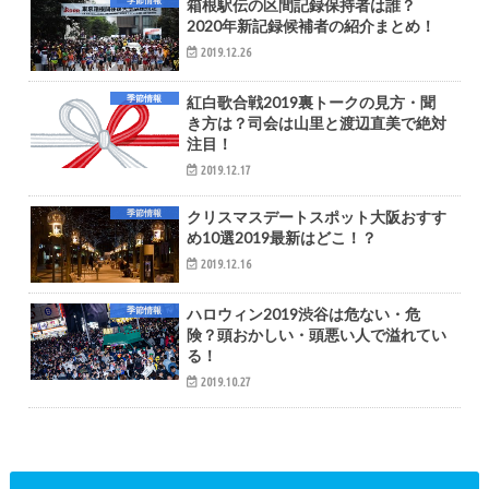
季節情報
箱根駅伝の区間記録保持者は誰？
2020年新記録候補者の紹介まとめ！
2019.12.26
季節情報
紅白歌合戦2019裏トークの見方・聞
き方は？司会は山里と渡辺直美で絶対
注目！
2019.12.17
季節情報
クリスマスデートスポット大阪おすす
め10選2019最新はどこ！？
2019.12.16
季節情報
ハロウィン2019渋谷は危ない・危
険？頭おかしい・頭悪い人で溢れてい
る！
2019.10.27