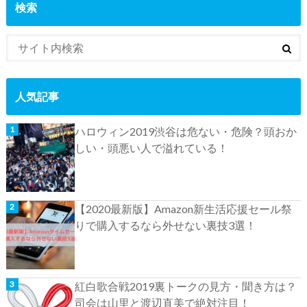
検索
人気記事
ハロウィン2019渋谷は危ない・危険？頭おか
しい・頭悪い人で溢れている！
【2020最新版】Amazon新生活応援セール祭
りで購入するなら外せない裏技3選！
紅白歌合戦2019裏トークの見方・聞き方は？
司会は山里と渡辺直美で絶対注目！