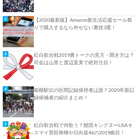
【2020最新版】Amazon新生活応援セール祭
りで購入するなら外せない裏技3選！
紅白歌合戦2019裏トークの見方・聞き方は？
司会は山里と渡辺直美で絶対注目！
箱根駅伝の区間記録保持者は誰？2020年新記
録候補者の紹介まとめ！
紅白歌合戦で何歌う？髭団キングヌーLiSAキ
スマイ菅田将暉や日向坂46の2019曲目！