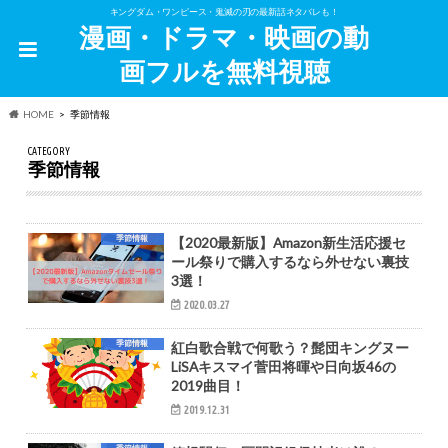
キングダム・ワンピース・鬼滅の刃の最新話ネタバレも！
漫画・ドラマ・映画の動
画フルを無料視聴
HOME
季節情報
CATEGORY
季節情報
季節情報
【2020最新版】Amazon新生活応援セ
ール祭りで購入するなら外せない裏技
3選！
2020.03.27
季節情報
紅白歌合戦で何歌う？髭団キングヌー
LiSAキスマイ菅田将暉や日向坂46の
2019曲目！
2019.12.31