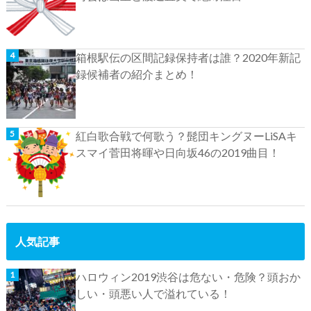
箱根駅伝の区間記録保持者は誰？2020年新記
録候補者の紹介まとめ！
紅白歌合戦で何歌う？髭団キングヌーLiSAキ
スマイ菅田将暉や日向坂46の2019曲目！
人気記事
ハロウィン2019渋谷は危ない・危険？頭おか
しい・頭悪い人で溢れている！