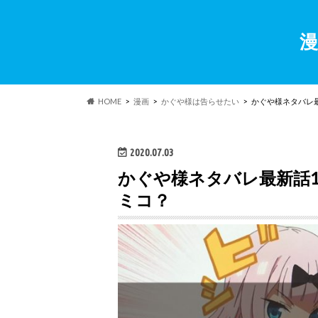
漫
HOME
漫画
かぐや様は告らせたい
かぐや様ネタバレ最
2020.07.03
かぐや様ネタバレ最新話1
ミコ？