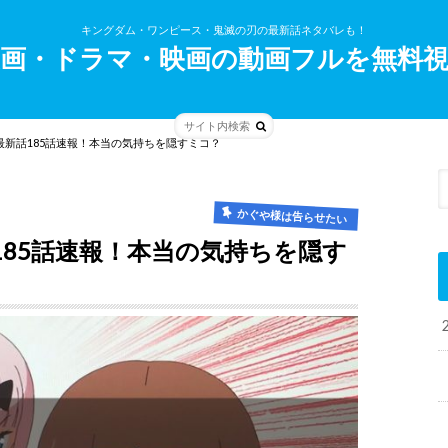
キングダム・ワンピース・鬼滅の刃の最新話ネタバレも！
画・ドラマ・映画の動画フルを無料
新話185話速報！本当の気持ちを隠すミコ？
かぐや様は告らせたい
85話速報！本当の気持ちを隠す