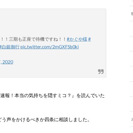
様！！三期も正座で待機ですね！！
#かぐや様
#
#白銀御行
pic.twitter.com/2mGXFSb0ki
7, 2020
話速報！本当の気持ちを隠すミコ？』を読んでいた
どう声をかけるべきか四条に相談しました。