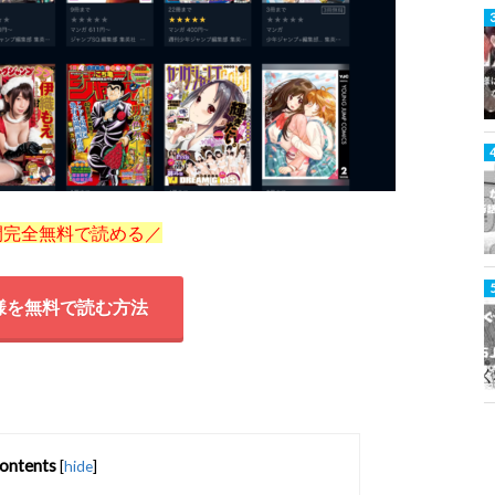
間完全無料で読める／
様を無料で読む方法
ontents
[
hide
]