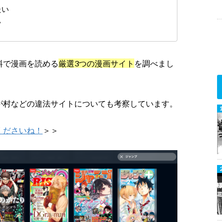
たい
い
料で漫画を読める
厳選3つの漫画サイト
を調べまし
が村などの違法サイトについても考察しています。
くださいね！
＞＞