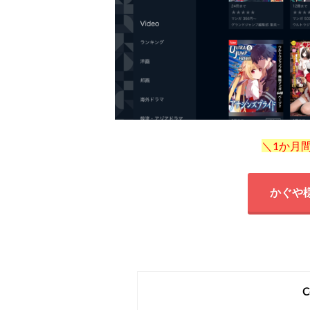
＼1か月
かぐや
C