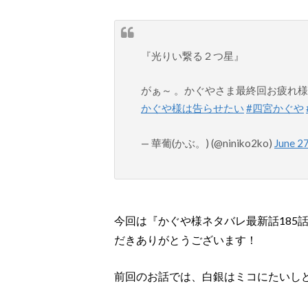
『光りい繋る２つ星』
がぁ～ 。かぐやさま最終回お疲れ
かぐや様は告らせたい
#四宮かぐや
— 華葡(かぶ。) (@niniko2ko)
June 2
今回は『かぐや様ネタバレ最新話185
だきありがとうございます！
前回のお話では、白銀はミコにたいし