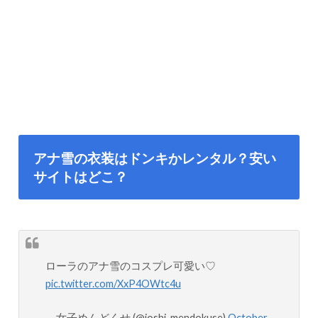
アナ雪の衣装はドンキかレンタル？安い
サイトはどこ？
ローラのアナ雪のコスプレ可愛い♡
pic.twitter.com/XxP4OWtc4u
— 女子めんどくせ (@joshi_mendokuse)
October