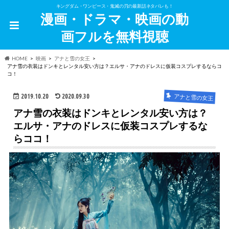
キングダム・ワンピース・鬼滅の刃の最新話ネタバレも！
漫画・ドラマ・映画の動
画フルを無料視聴
HOME
映画
アナと雪の女王
アナ雪の衣装はドンキとレンタル安い方は？エルサ・アナのドレスに仮装コスプレするならコ
コ！
2019.10.20
2020.09.30
アナと雪の女王
アナ雪の衣装はドンキとレンタル安い方は？
エルサ・アナのドレスに仮装コスプレするな
らココ！