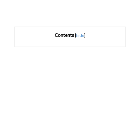
Contents
[
hide
]