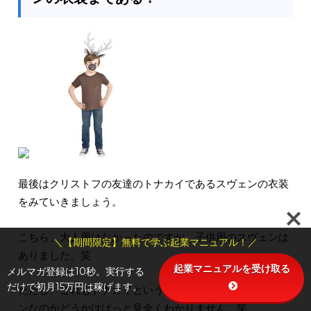
最後はクリストフの友達のトナカイであるスヴェンの衣装
をみていきましょう。
こちら、大人用はなかったのですが、子供用のスヴェンは
＼【期間限定】無料で学ぶ起業マニュアル！／
ありました。笑
起業マニュアルを受け取る
メルマガ登録は10秒。実行する
だけで初月15万円は稼げます。
ただし、これもトナカイというのはわかりますが、スヴェ
ンなのかどうかはぱっと見全くわかりません。笑