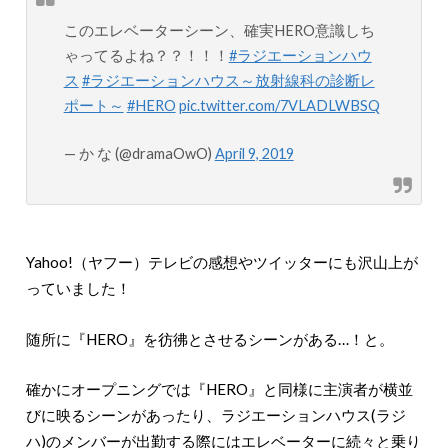
このエレベーターシーン、確実HERO意識しち
ゃってるよね？？！！！
#ラジエーションハウ
ス
#ラジエーションハウス～放射線科の診断レ
ポート～
#HERO
pic.twitter.com/7VLADLWBSQ
— か な (@dramaOwO)
April 9, 2019
Yahoo!（ヤフー）テレビの感想やツイッターにも沢山上が
っていました！
随所に『HERO』を彷彿とさせるシーンがある…！と。
確かにオープニングでは『HERO』と同様に主演者が横並
びに映るシーンがあったり、ラジエーションハウス(ラジ
ハ)のメンバーが出勤する際にはエレベーターに続々と乗り