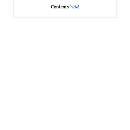
Contents
[
hide
]