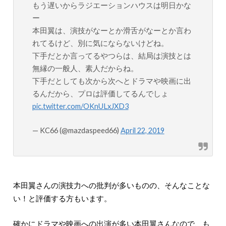
もう遅いからラジエーションハウスは明日かな
ー
本田翼は、演技がなーとか滑舌がなーとか言わ
れてるけど、別に気にならないけどね。
下手だとか言ってるやつらは、結局は演技とは
無縁の一般人、素人だからね。
下手だとしても次から次へとドラマや映画に出
るんだから、プロは評価してるんでしょ
pic.twitter.com/OKnULxJXD3
— KC66 (@mazdaspeed66)
April 22, 2019
本田翼さんの演技力への批判が多いものの、そんなことな
い！と評価する方もいます。
確かにドラマや映画への出演が多い本田翼さんなので、も