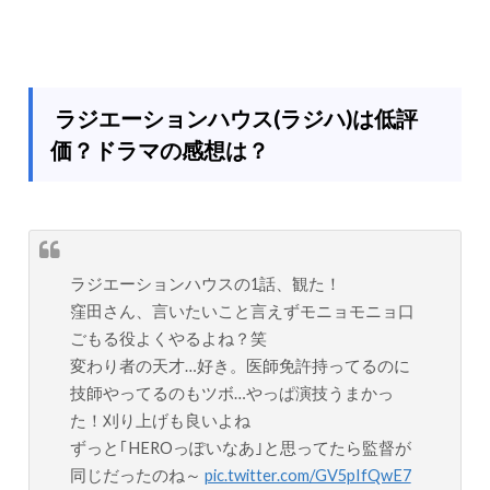
ラジエーションハウス(ラジハ)は低評
価？ドラマの感想は？
ラジエーションハウスの1話、観た！
窪田さん、言いたいこと言えずモニョモニョ口
ごもる役よくやるよね？笑
変わり者の天才…好き。医師免許持ってるのに
技師やってるのもツボ…やっぱ演技うまかっ
た！刈り上げも良いよね
ずっと｢HEROっぽいなあ｣と思ってたら監督が
同じだったのね～
pic.twitter.com/GV5pIfQwE7