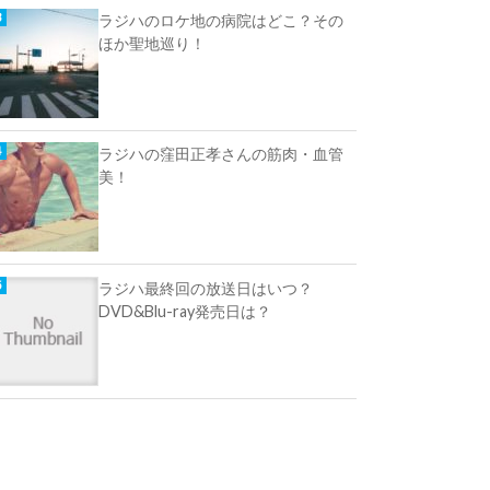
ラジハのロケ地の病院はどこ？その
ほか聖地巡り！
ラジハの窪田正孝さんの筋肉・血管
美！
ラジハ最終回の放送日はいつ？
DVD&Blu-ray発売日は？