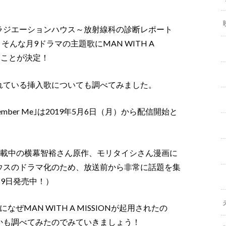
ラジエーションハウス～放射線科の診断レポート
そんな月9ドラマの主題歌にMAN WITH A
されることが決定！
れている挿入歌についても調べてみました。
emember Me｣は2019年5月6日（月）から配信開始と
連載中の横幕智裕さん原作、モリタイシさん漫画に
ウスのドラマ化のため、放送前から非常に話題を集
19日発売中！）
MAN WITH A MISSIONが起用されたの
かも調べてみたのでみていきましょう！