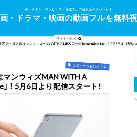
キングダム・ワンピース・鬼滅の刃の最新話ネタバレも！
画・ドラマ・映画の動画フルを無料
題歌・挿入歌はマンウィズMAN WITH A MISSIONの｢Remember Me｣！5月6日より配信
ラジエーションハウス
ンウィズMAN WITH A
r Me｣！5月6日より配信スタート!