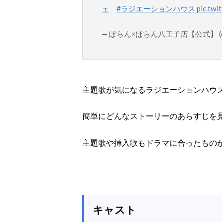
ェ
#ラジエーションハウス
pic.tw
— ぽらん×ぽらん八王子店【公式】 (@po
主題歌が気になるラジエーションハウ
簡単にどんなストーリーのあらすじを
主題歌や挿入歌もドラマに合ったもの
キャスト