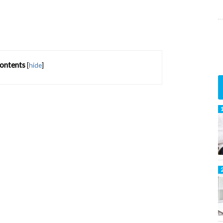
ontents
[
hide
]