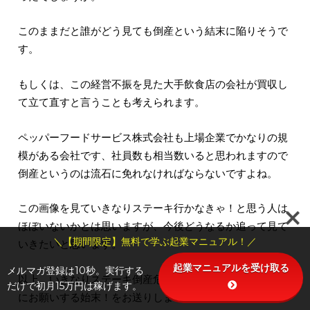
このままだと誰がどう見ても倒産という結末に陥りそうで
す。
もしくは、この経営不振を見た大手飲食店の会社が買収し
て立て直すと言うことも考えられます。
ペッパーフードサービス株式会社も上場企業でかなりの規
模がある会社です、社員数も相当数いると思われますので
倒産というのは流石に免れなければならないですよね。
この画像を見ていきなりステーキ行かなきゃ！と思う人は
ほぼいないかとは思いますが、今後どうなるか追って見て
＼【期間限定】無料で学ぶ起業マニュアル！／
いきたいと思います。
起業マニュアルを受け取る
メルマガ登録は10秒。実行する
以上、いきなりステーキ倒産危機？経営不振で社長がお客
だけで初月15万円は稼げます。
にお願いする始末！をお送りしました。