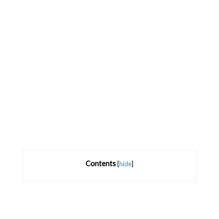
Contents
[
hide
]