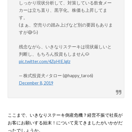
しっかり現状分析して、対策している飲食メー
カーは立ち直り、黒字化。株価も上昇してま
す。
(まぁ、空売りの踏み上げなど別の要因もありま
すが😅💦)
残念ながら、いきなりステーキは現状厳しいと
判断し、もちろん投資もしません🐶
pic.twitter.com/4ZpHIEJglz
— 株式投資犬♂タロー (@happy_taro6)
December 8, 2019
ここまで、いきなりステーキ倒産危機？経営不振で社長が
お客にお願いする始末！について見てきましたがいかがだ
ったでしょうか。