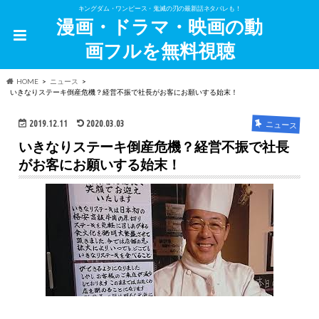
キングダム・ワンピース・鬼滅の刃の最新話ネタバレも！
漫画・ドラマ・映画の動
画フルを無料視聴
HOME
ニュース
いきなりステーキ倒産危機？経営不振で社長がお客にお願いする始末！
2019.12.11
2020.03.03
ニュース
いきなりステーキ倒産危機？経営不振で社長
がお客にお願いする始末！