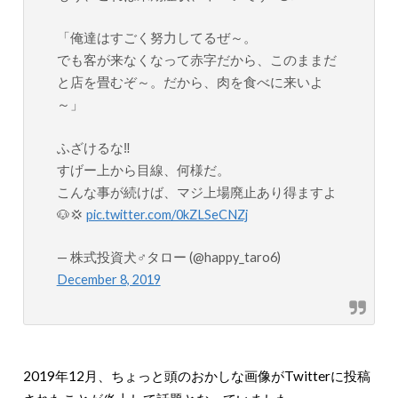
「俺達はすごく努力してるぜ～。
でも客が来なくなって赤字だから、このままだ
と店を畳むぞ～。だから、肉を食べに来いよ
～」
ふざけるな‼️
すげー上から目線、何様だ。
こんな事が続けば、マジ上場廃止あり得ますよ
🐶💢
pic.twitter.com/0kZLSeCNZj
— 株式投資犬♂タロー (@happy_taro6)
December 8, 2019
2019年12月、ちょっと頭のおかしな画像がTwitterに投稿