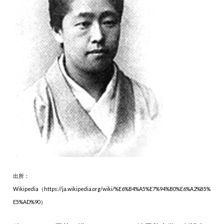
出所：
Wikipedia（https://ja.wikipedia.org/wiki/%E6%B4%A5%E7%94%B0%E6%A2%85%
E5%AD%90）