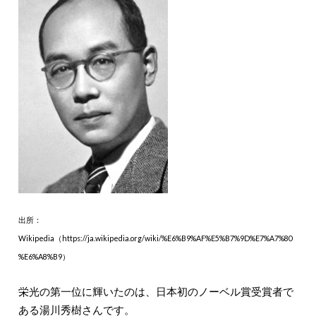
出所：
Wikipedia（https://ja.wikipedia.org/wiki/%E6%B9%AF%E5%B7%9D%E7%A7%80
%E6%A8%B9）
栄光の第一位に輝いたのは、日本初のノーベル賞受賞者で
ある湯川秀樹さんです。