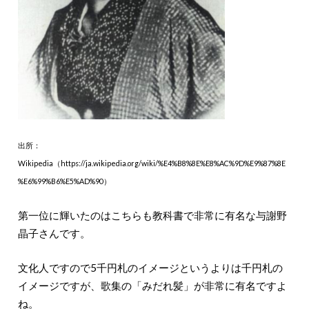
出所：
Wikipedia（https://ja.wikipedia.org/wiki/%E4%B8%8E%E8%AC%9D%E9%87%8E
%E6%99%B6%E5%AD%90）
第一位に輝いたのはこちらも教科書で非常に有名な与謝野
晶子さんです。
文化人ですので5千円札のイメージというよりは千円札の
イメージですが、歌集の「みだれ髪」が非常に有名ですよ
ね。