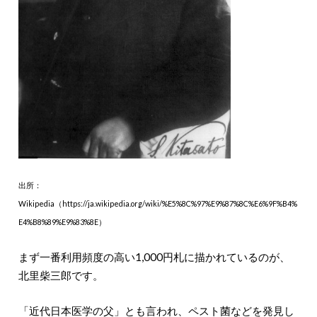
出所：
Wikipedia（https://ja.wikipedia.org/wiki/%E5%8C%97%E9%87%8C%E6%9F%B4%
E4%B8%89%E9%83%8E）
まず一番利用頻度の高い1,000円札に描かれているのが、
北里柴三郎です。
「近代日本医学の父」とも言われ、ペスト菌などを発見し