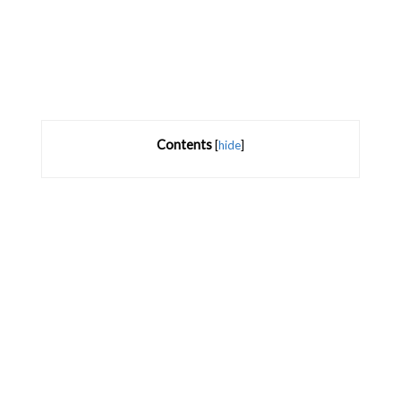
Contents
[
hide
]