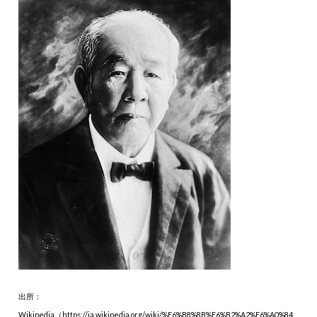
出所：
Wikipedia（https://ja.wikipedia.org/wiki/%E6%B8%8B%E6%B2%A2%E6%A0%84